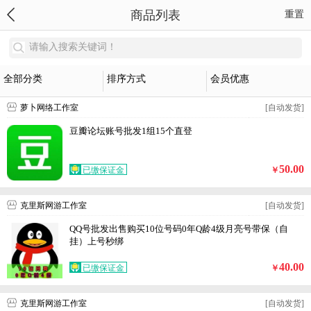
商品列表
重置
请输入搜索关键词！
全部分类
排序方式
会员优惠
萝卜网络工作室
[自动发货]
豆瓣论坛账号批发1组15个直登
50.00
已缴保证金
￥
克里斯网游工作室
[自动发货]
QQ号批发出售购买10位号码0年Q龄4级月亮号带保（自
挂）上号秒绑
40.00
已缴保证金
￥
克里斯网游工作室
[自动发货]