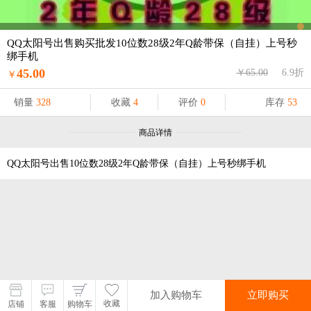
QQ太阳号出售购买批发10位数28级2年Q龄带保（自挂）上号秒
绑手机
45.00
￥65.00
6.9折
￥
销量
328
收藏
4
评价
0
库存
53
商品详情
QQ太阳号出售10位数28级2年Q龄带保（自挂）上号秒绑手机
加入购物车
加入购物车
立即购买
立即购买
收藏
店铺
客服
购物车